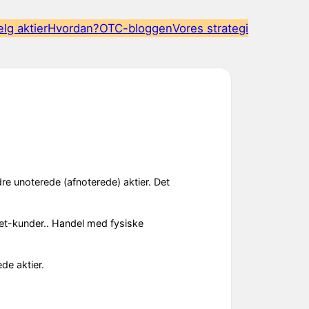
lg aktier
Hvordan?
OTC-bloggen
Vores strategi
re unoterede (afnoterede) aktier. Det
et-kunder.. Handel med fysiske
de aktier.