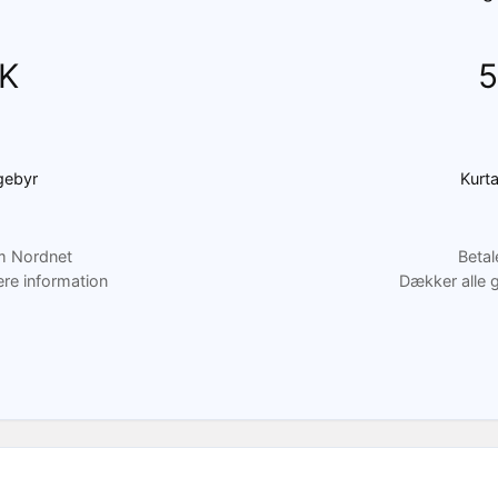
K
5
gebyr
Kurt
m Nordnet
Betal
ere information
Dækker alle g