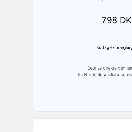
798 DK
Kurtage / mægler
Betales direkte genne
Se Nordnets prisliste for m