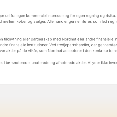
er ud fra egen kommerciel interesse og for egen regning og risik
mellem køber og sælger. Alle handler gennemføres som led i egne 
ilknytning eller partnerskab med Nordnet eller andre finansielle in
 andre finansielle institutioner. Ved tredjepartshandler, der gennem
 aktier på de vilkår, som Nordnet accepterer i den konkrete trans
et i børsnoterede, unoterede og afnoterede aktier. Vi yder ikke inve