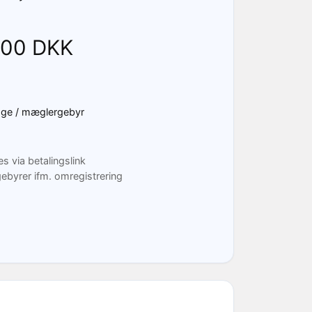
00 DKK
age / mæglergebyr
es via betalingslink
ebyrer ifm. omregistrering